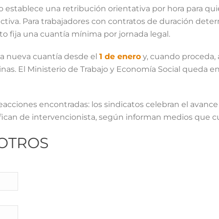
o establece una retribución orientativa por hora para qu
ctiva. Para trabajadores con contratos de duración dete
eto fija una cuantía mínima por jornada legal.
 la nueva cuantía desde el
1 de enero
y, cuando proceda, a
as. El Ministerio de Trabajo y Economía Social queda en
acciones encontradas: los sindicatos celebran el avance 
alifican de intervencionista, según informan medios que cu
OTROS
LEGAL
R
Política de Privacidad
Aviso Legal