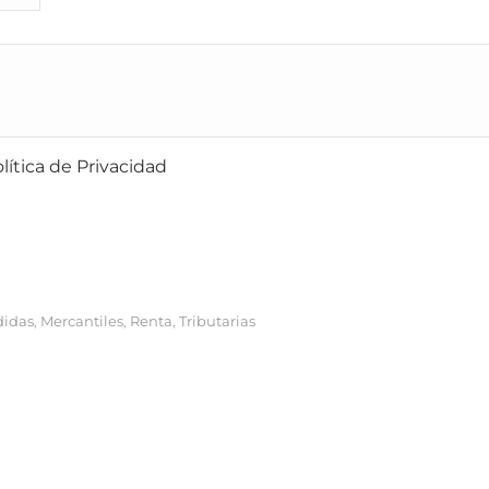
Política de Cookies
Personalizar Cookies
lítica de Privacidad
idas
Mercantiles
Renta
Tributarias
,
,
,