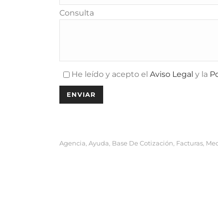
Calle Arfe, 7
Consulta
14011 Córdoba
Teléfono:
+34 627 04 57 80
Email:
info@miwoks.com
administracion@miwoks.com
He leído y acepto el
Aviso Legal
y la
Po
cmanager@miwoks.com
contabilidad@miwoks.com
fiscal@miwoks.com
laboral@miwoks.com
sistemas@miwoks.com
Agencia
Ayuda
Base De Cotización
Facturas
Med
,
,
,
,