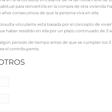
bitual para reinvertirla en la compra de otra vivienda hab
 años consecutivos de que la persona viva en ella.
consulta vinculante está basada por el concepto de vivie
que haber residido en ella por un plazo continuado de 3 a
r algún periodo de tiempo antes de que se cumplan los 3 
ra el contribuyente.
OTROS
LEGAL
R
Política de Privacidad
Aviso Legal
Política de Cookies
Personalizar Cookies