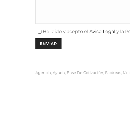
Teléfono:
+34 627 04 57 80
Email:
info@miwoks.com
administracion@miwoks.com
He leído y acepto el
Aviso Legal
y la
Po
cmanager@miwoks.com
contabilidad@miwoks.com
fiscal@miwoks.com
laboral@miwoks.com
sistemas@miwoks.com
Agencia
Ayuda
Base De Cotización
Facturas
Med
,
,
,
,