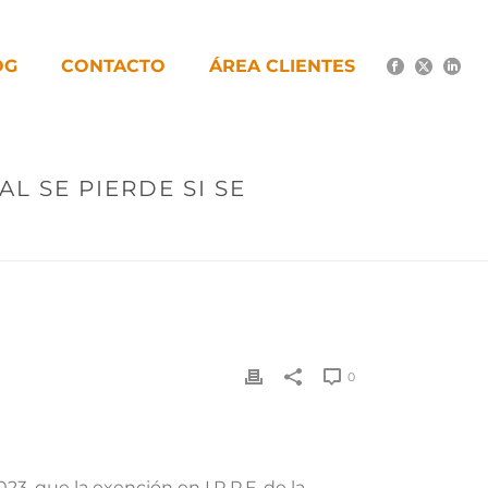
OG
CONTACTO
ÁREA CLIENTES
L SE PIERDE SI SE
0
, que la exención en I.R.P.F. de la